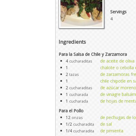
Servings
4
Ingredients
Para la Salsa de Chile y Zarzamora
4
de aceite de oliva
cucharaditas
1
chalote o cebolla
2
de zarzamoras fr
tazas
1
chile chipotle en 
2
de azúcar moreno 
cucharaditas
1
de vinagre balsám
cucharada
1
de hojas de ment
cucharada
Para el Pollo
12
de pechugas de lo
onzas
1/2
de sal
cucharadita
1/4
de pimienta
cucharadita