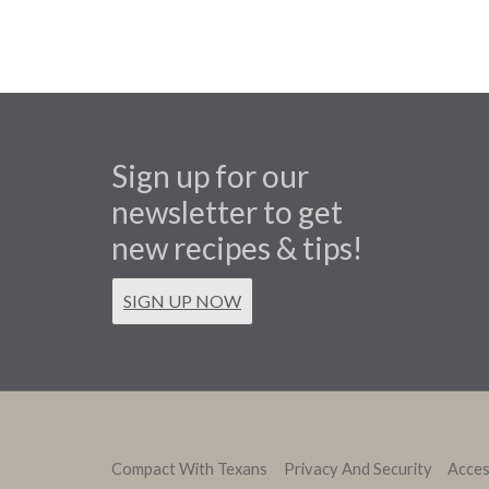
Sign up for our
newsletter to get
new recipes & tips!
SIGN UP NOW
Compact With Texans
Privacy And Security
Access