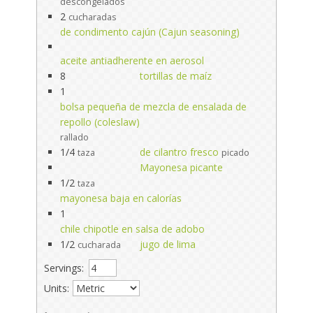
descongelados
2
cucharadas
de condimento cajún (Cajun seasoning)
aceite antiadherente en aerosol
8
tortillas de maíz
1
bolsa pequeña de mezcla de ensalada de
repollo (coleslaw)
rallado
1/4
de cilantro fresco
taza
picado
Mayonesa picante
1/2
taza
mayonesa baja en calorías
1
chile chipotle en salsa de adobo
1/2
jugo de lima
cucharada
Servings:
Units: