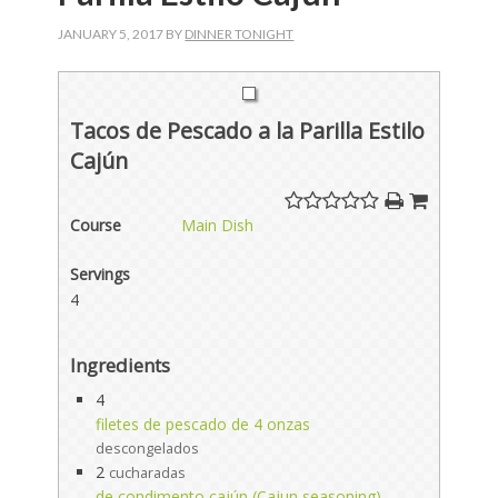
JANUARY 5, 2017
BY
DINNER TONIGHT
Tacos de Pescado a la Parilla Estilo
Cajún
Course
Main Dish
Servings
4
Ingredients
4
filetes de pescado de 4 onzas
descongelados
2
cucharadas
de condimento cajún (Cajun seasoning)