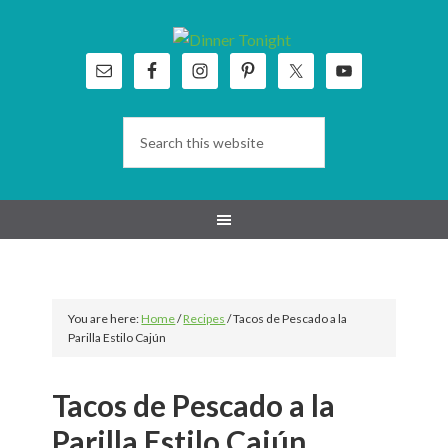
Skip
Skip
Skip
Skip
to
to
to
to
primary
main
primary
footer
navigation
content
sidebar
You are here:
Home
/
Recipes
/
Tacos de Pescado a la
Parilla Estilo Cajún
Tacos de Pescado a la
Parilla Estilo Cajún