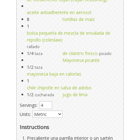
aceite antiadherente en aerosol
8
tortillas de maíz
1
bolsa pequeña de mezcla de ensalada de
repollo (coleslaw)
rallado
1/4
de cilantro fresco
taza
picado
Mayonesa picante
1/2
taza
mayonesa baja en calorías
1
chile chipotle en salsa de adobo
1/2
jugo de lima
cucharada
Servings:
Units:
Instructions
Precaliente una parrilla interior o un sartén